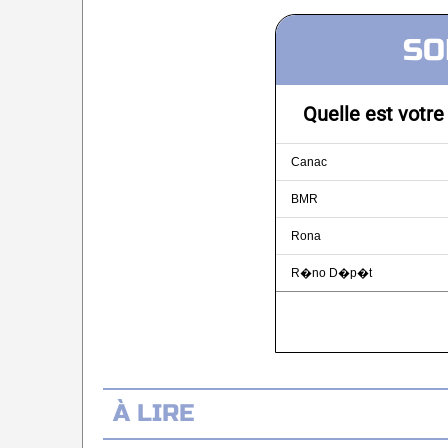
SO
Quelle est votre
Canac
BMR
Rona
R�no D�p�t
À LIRE