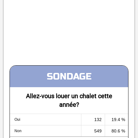
SONDAGE
Allez-vous louer un chalet cette
année?
132
19.4 %
Oui
549
80.6 %
Non