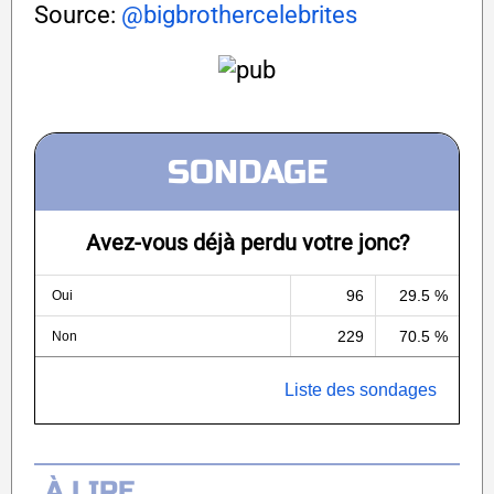
Source:
@bigbrothercelebrites
SONDAGE
Avez-vous déjà perdu votre jonc?
96
29.5 %
Oui
229
70.5 %
Non
Liste des sondages
À LIRE