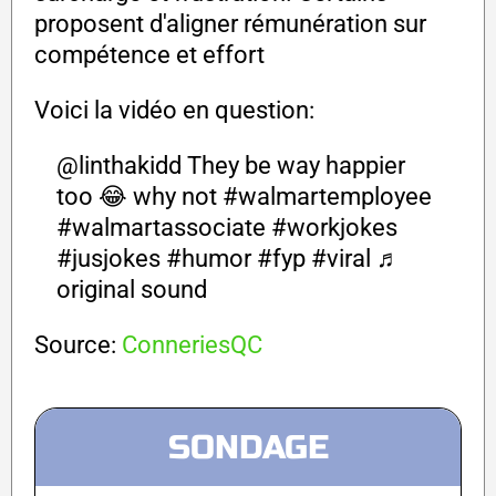
proposent d'aligner rémunération sur
compétence et effort
Voici la vidéo en question:
@linthakidd
They be way happier
too 😂 why not
#walmartemployee
#walmartassociate
#workjokes
#jusjokes
#humor
#fyp
#viral
♬
original sound
Source:
ConneriesQC
SONDAGE