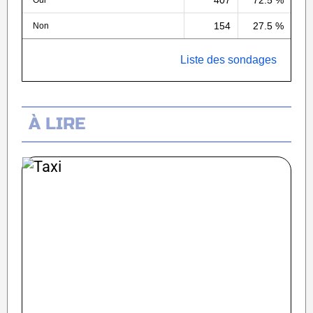
407
72.5 %
Oui
154
27.5 %
Non
Liste des sondages
À LIRE