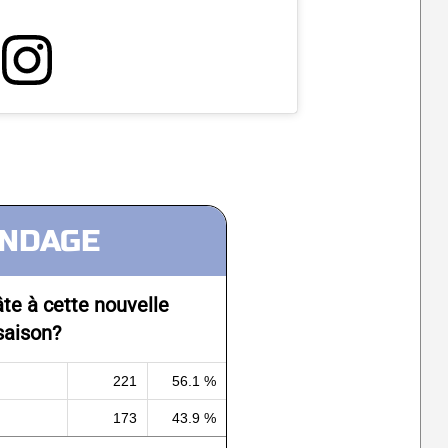
NDAGE
te à cette nouvelle
saison?
221
56.1 %
173
43.9 %