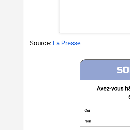
Source:
La Presse
SO
Avez-vous hâ
Oui
Non