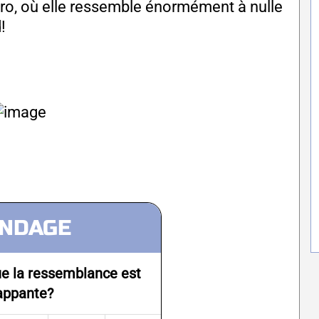
éro, où elle ressemble énormément à nulle
!
NDAGE
e la ressemblance est
appante?