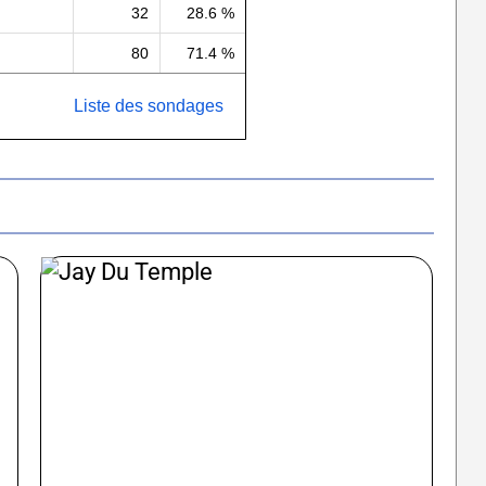
32
28.6 %
80
71.4 %
Liste des sondages