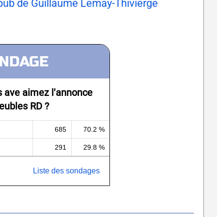
 pub de Guillaume Lemay-Thivierge
NDAGE
s ave aimez l'annonce
eubles RD ?
685
70.2 %
291
29.8 %
Liste des sondages