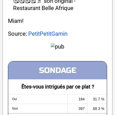
🥰🥰🥰🥰
♬ son original -
Restaurant Belle Afrique
Miam!
Source:
PetitPetitGamin
SONDAGE
Êtes-vous intrigués par ce plat ?
184
31.7 %
Oui
397
68.3 %
Non