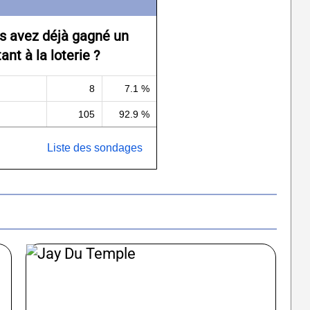
s avez déjà gagné un
nt à la loterie ?
8
7.1 %
105
92.9 %
Liste des sondages