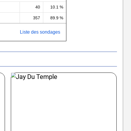
40
10.1 %
357
89.9 %
Liste des sondages