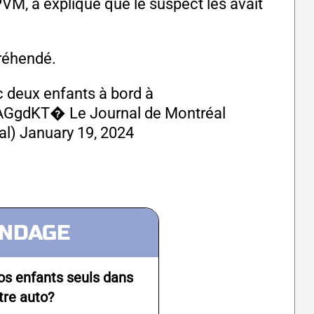
PVM, a expliqué que le suspect les avait
préhendé.
 deux enfants à bord à
GAGgdKT
� Le Journal de Montréal
al)
January 19, 2024
NDAGE
os enfants seuls dans
tre auto?