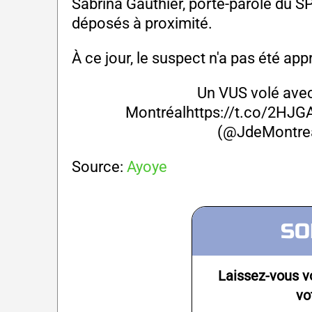
Sabrina Gauthier, porte-parole du S
déposés à proximité.
À ce jour, le suspect n'a pas été ap
Un VUS volé avec
Montréal
https://t.co/2HJ
(@JdeMontre
Source:
Ayoye
SO
Laissez-vous v
vo