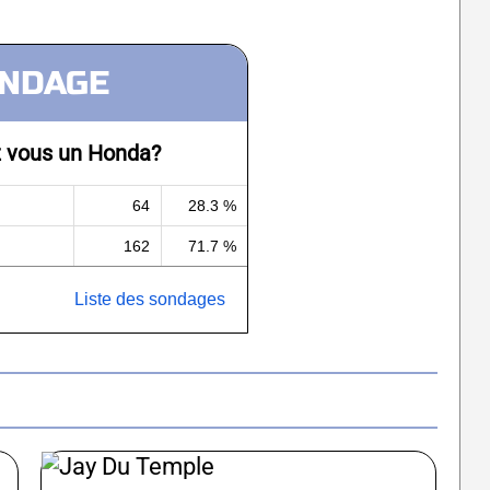
NDAGE
 vous un Honda?
64
28.3 %
162
71.7 %
Liste des sondages