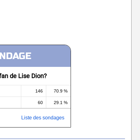
NDAGE
fan de Lise Dion?
146
70.9 %
60
29.1 %
Liste des sondages